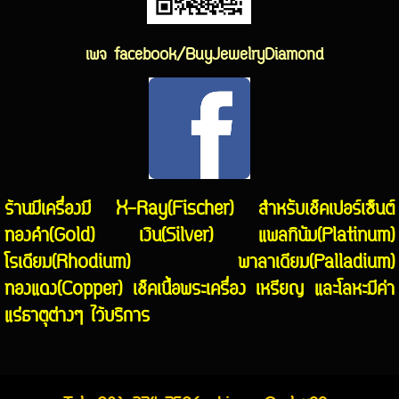
เพจ facebook/
BuyJewelryDiamond
ร้านมีเครื่องมี X-Ray(Fischer) สำหรับเช็คเปอร์เซ็นต์
ทองคำ(Gold) เงิน(Silver) แพลทินัม(Platinum)
โรเดียม(Rhodium) พาลาเดียม(Palladium)
ทองแดง(Copper) เช็คเนื้อพระเครื่อง เหรียญ และโลหะมีค่า
แร่ธาตุต่างๆ ไว้บริการ