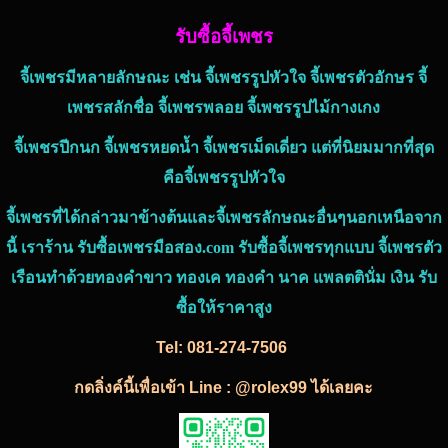
รับซื้อจี้เพชร
จี้เพชร
มีหลายลักษณะ เช่น
จี้เพชร
รูปหัวใจ จี้
เพชร
ตัวอักษร จี้
เพชร
สลักชื่อ จี้
เพชร
พลอย จี้
เพชร
รูปไม้กางเกง
จี้เพชร
ปีกนก จี้
เพชร
หยดน้ำ จี้
เพชร
เม็ดเดี่ยว แต่ที่นิยมมากที่สุด
คือจี้
เพชร
รูปหัวใจ
จี้
เพชร
ที่ได้กล่าวมาข้างต้นและจี้
เพชร
ลักษณะอื่นๆนอกเหนือจาก
นี้ เราร้าน
รับซื้อเพชรมือสอง.com
รับซื้อจี้
เพชร
ทุกแบบ จี้
เพชร
ตัว
เรือนทำด้วย
ทองคำขาว
ทองเค
ทองคำ
นาค
แพลตตินั่ม
เงิน
รับ
ซื้อให้ราคาสูง
Tel:
081-274-7506
กดลิ่งค์นี้เพื่อเข้า Line : @rolex99 ได้เลยคะ