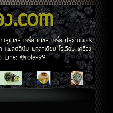
สอง.com
่างหูเพชร เครื่องเพชร เครื่องประดับเพชร
 แพลตตินั่ม พาลาเดียม โรเดียม เครื่อง
506 Line: @rolex99