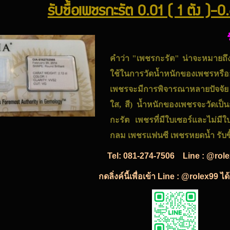
รับซื้อเพชรกะรัต 0.01 ( 1 ตัง )-0
คำว่า "เพชรกะรัต" น่าจะหมายถึง "
ใช้ในการวัดน้ำหนักของเพชรหรืออั
เพชรจะมีการพิจารณาหลายปัจจัย 
ใส, สี)
น้ำหนักของ
เพชร
จะวัดเป็
กะรัต
เพชรที่มีใบเซอร์และไม่มี
กลม เพชรแฟนซี เพชรหยดน้ำ รับซื้
Tel:
081-274-7506
Line : @rol
กดลิ่งค์นี้เพื่อเข้า Line : @rolex99 ไ