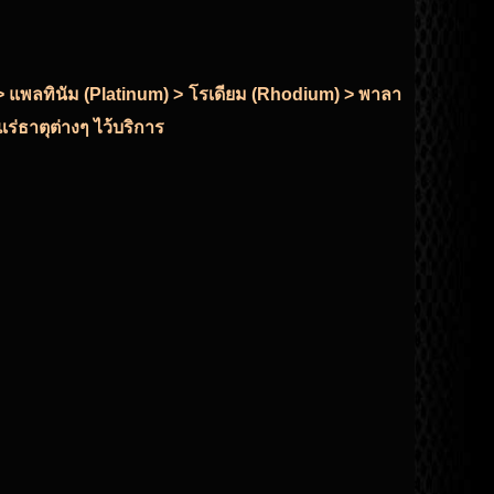
r) > แพลทินัม (Platinum) > โรเดียม (Rhodium) > พาลา
ร่ธาตุต่างๆ ไว้บริการ