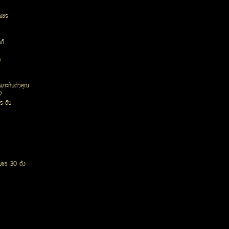
เพชร
ก๊
ด
หมาะกับตัวคุณ
?
ระดับ
พชร 30 ตัง