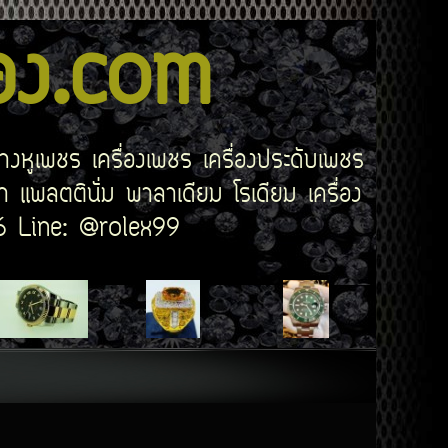
สอง.com
่างหูเพชร เครื่องเพชร เครื่องประดับเพชร
 แพลตตินั่ม พาลาเดียม โรเดียม เครื่อง
506 Line: @rolex99