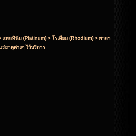
r) > แพลทินัม (Platinum) > โรเดียม (Rhodium) > พาลา
ร่ธาตุต่างๆ ไว้บริการ