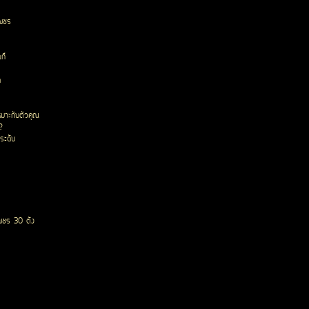
เพชร
ก๊
ด
หมาะกับตัวคุณ
?
ระดับ
พชร 30 ตัง