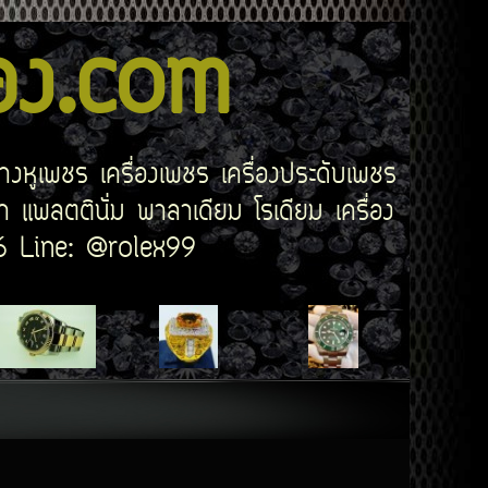
สอง.com
่างหูเพชร เครื่องเพชร เครื่องประดับเพชร
 แพลตตินั่ม พาลาเดียม โรเดียม เครื่อง
506 Line: @rolex99