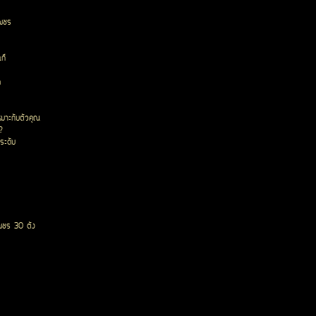
เพชร
ก๊
ด
หมาะกับตัวคุณ
?
ระดับ
พชร 30 ตัง