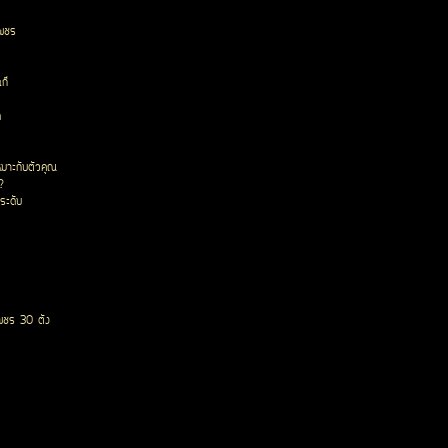
เพชร
ก๊
ด
หมาะกับตัวคุณ
?
ระดับ
พชร 30 ตัง