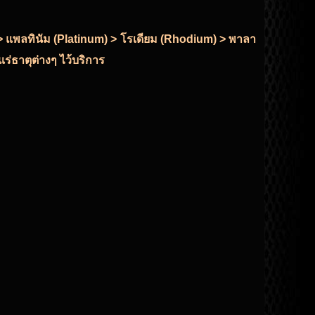
r) > แพลทินัม (Platinum) > โรเดียม (Rhodium) > พาลา
ร่ธาตุต่างๆ ไว้บริการ