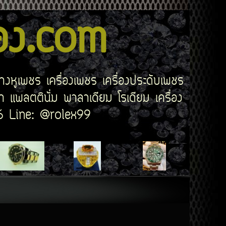
สอง.com
่างหูเพชร เครื่องเพชร เครื่องประดับเพชร
 แพลตตินั่ม พาลาเดียม โรเดียม เครื่อง
506 Line: @rolex99