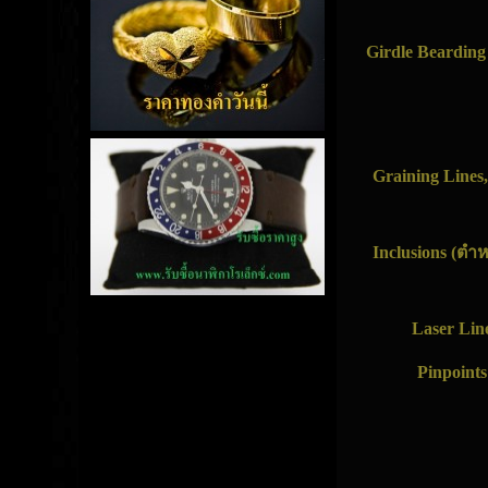
Girdle Beardin
Graining Line
Inclusions
(ตำห
Laser Lin
Pinpoint