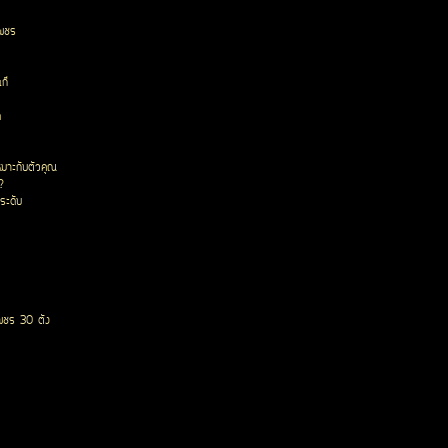
เพชร
ก๊
ด
หมาะกับตัวคุณ
?
ระดับ
พชร 30 ตัง