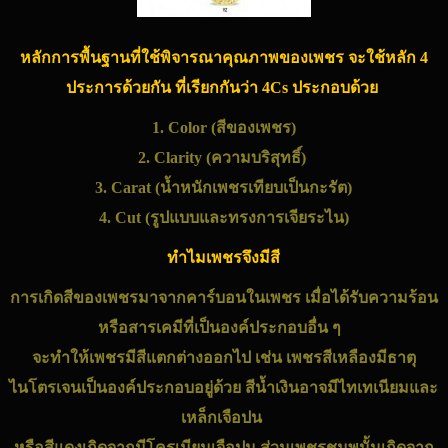
หลักการพื้นฐานที่ใช้พิจารณาคุณภาพของเพชร จะใช้หลัก 4
ประการด้วยกัน ที่เรียกกันว่า 4Cs ประกอบด้วย
1. Color (สีของ
เพชร
)
2. Clarity (ความบริสุทธิ์)
3. Carat (น้ำหนัก
เพชร
เทียบเป็นกะรัต)
4. Cut (รูปแบบและทรงการเจียระไน)
ทำไมเพชรจึงมีสี
การเกิดสีของ
เพชร
มาจากคาร์บอนใน
เพชร
เมื่อได้รับความร้อน
หรือสารเคมีที่เป็นองค์ประกอบอื่น ๆ
จะทำให้เพชรมีสีแตกต่างออกไป เช่น
เพชร
สีเหลืองมีธาตุ
ไนโตรเจนเป็นองค์ประกอบอยู่ด้วย สีน้ำเงินอาจมีไทเทเนียมและ
เหล็กเจือปน
หรือสีแดงเกิดจากมีโครเมียมเจือปน ส่วน
เพชรชมพู
นั้นเกิดจาก