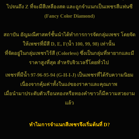
ไปจนถึง Z ที่จะมีสีเหลืองสด และถูกจำแนกเป็น
เพชร
สีแฟนซี
(Fancy Color Diamond)
สถาบัน
อัญมณี
ศาสตร์ชั้นนำได้ทำการการจัดกลุ่ม
เพชร
โดยจัด
ให้
เพชร
ที่มีสี D, E, F(น้ำ 100, 99, 98) เท่านั้น
ที่จัดอยู่ในกลุ่ม
เพชร
ไร้สี (Colorless) ซึ่งเป็นกลุ่มที่หายากและมี
ราคาสูงที่สุด สำหรับจิวเวลรี่โดยทั่วไป
เพชรที่มีน้ำ 97-96-95-94 (G-H-I-J) เป็น
เพชร
ที่ได้รับความนิยม
เนื่องจากคุ้มค่าทั้งในแง่ของราคาและคุณภาพ
เมื่อนำมาประดับตัวเรือนทองหรือ
ทองคำขาว
ก็มีความสวยงาม
แล้ว
ทำไมการจำแนกสีเพชรจึงเริ่มต้นที่ D?