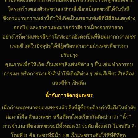
โครงสร้างของตัว
เพชร
เอง ส่วนสีเขียวเป็น
เพชร
ที่ได้รับรังสี
ซึ่งกระบวนการเหล่านี้ทำให้เกิดเป็น
เพชร
แฟนซีที่มีสีสันแตกต่าง
ออกไป และราคาแพงมากกว่าสีขาวเนื่องจากหายาก
อย่างไรก็ตาม
เพชร
สีขาวใสสะอาดยังคงเป็นที่นิยมมากกว่า
เพชร
แฟนซี แต่ในปัจจุบันได้มีผู้ผลิตหลายรายนำ
เพชร
สีขาวมา
ปรับปรุง
คุณภาพเพื่อให้เกิด เป็น
เพชร
สีแฟนซีต่าง ๆ ขึ้น เช่น ทำการอบ
การเผา หรือการฉายรังสี ทำให้เกิดสีต่าง ๆ เช่น สีเขียว สีเหลือง
และสีฟ้า เป็นต้น
น้ำกับการจัดกลุ่มเพชร
เมื่อกำหนดขนาดของ
เพชร
แล้ว สิ่งที่ผู้ซื้อจะต้องคำนึงถึงในลำดับ
ต่อมาก็คือ สีของ
เพชร
หรือที่คนไทยเรียกกันติดปากว่า "น้ำ"
การจำแนกสีของ
เพชร
จะมีทั้งหมด 23 ระดับ ตั้งแต่ D ไปจนถึง Z
โดยที่ D คือ เพชรที่มีน้ำ 100 เป็น
เพชร
ระดับไร้สีที่ดีที่สุด