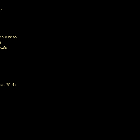
ก๊
ด
หมาะกับตัวคุณ
?
ระดับ
พชร 30 ตัง