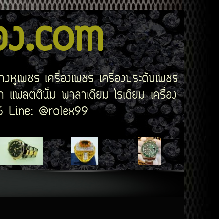
สอง.com
่างหูเพชร เครื่องเพชร เครื่องประดับเพชร
 แพลตตินั่ม พาลาเดียม โรเดียม เครื่อง
506 Line: @rolex99