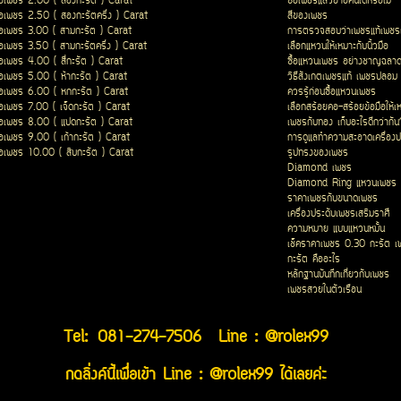
ื้อเพชร 2.00 ( สองกะรัต ) Carat
ซื้อเพชรแล้วขายคืนได้หรือไม่
ื้อเพชร 2.50 ( สองกะรัตครึ่ง ) Carat
สีของเพชร
ื้อเพชร 3.00 ( สามกะรัต ) Carat
การตรวจสอบว่าเพชรแท้เพชรเ
ื้อเพชร 3.50 ( สามกะรัตครึ่ง ) Carat
เลือกแหวนให้เหมาะกับนิ้วมือ
ื้อเพชร 4.00 ( สี่กะรัต ) Carat
ซื้อแหวนเพชร อย่างชาญฉลา
ื้อเพชร 5.00 ( ห้ากะรัต ) Carat
วิธีสังเกตเพชรแท้ เพชรปลอม
ื้อเพชร 6.00 ( หกกะรัต ) Carat
ควรรู้ก่อนซื้อแหวนเพชร
ื้อเพชร 7.00 ( เจ็ดกะรัต ) Carat
เลือกสร้อยคอ-สร้อยข้อมือให้เ
ื้อเพชร 8.00 ( แปดกะรัต ) Carat
เพชรกับทอง เก็บอะไรดีกว่ากัน
ื้อเพชร 9.00 ( เก้ากะรัต ) Carat
การดูแลทำความสะอาดเครื่องป
ื้อเพชร 10.00 ( สิบกะรัต ) Carat
รูปทรงของเพชร
Diamond เพชร
Diamond Ring แหวนเพชร
ราคาเพชรกับขนาดเพชร
เครื่องประดับเพชรเสริมราศี
ความหมาย แบบแหวนหมั้น
เช็คราคาเพชร 0.30 กะรัต เ
กะรัต คืออะไร
หลักฐานบันทึกเกี่ยวกับเพชร
เพชรสวยในตัวเรือน
Tel:
081-274-7506
Line : @rolex99
กดลิ่งค์นี้เพื่อเข้า Line : @rolex99 ได้เลยค่ะ