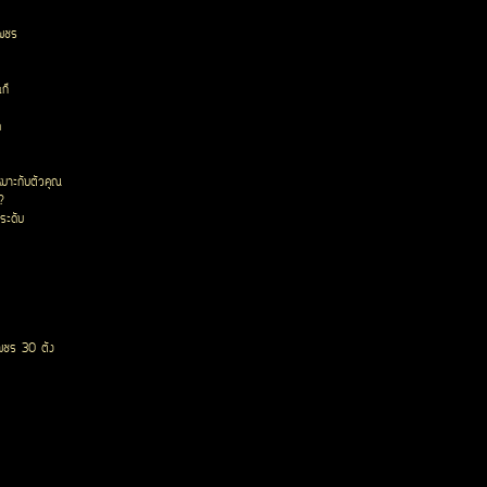
เพชร
ก๊
ด
หมาะกับตัวคุณ
?
ระดับ
พชร 30 ตัง