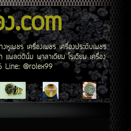
สอง.com
่างหูเพชร เครื่องเพชร เครื่องประดับเพชร
 แพลตตินั่ม พาลาเดียม โรเดียม เครื่อง
506 Line: @rolex99