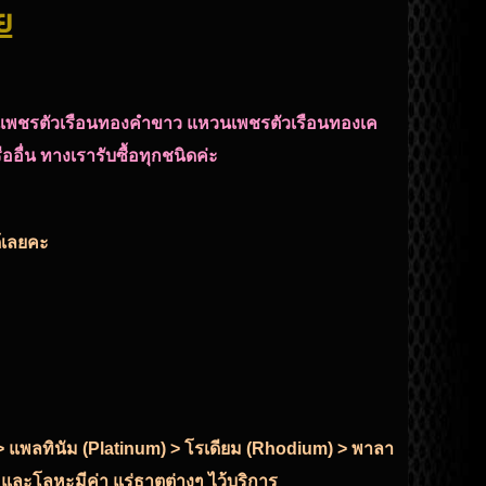
ย
พชรตัวเรือนทองคำขาว แหวนเพชรตัวเรือนทองเค
ื่น ทางเรารับซื้อทุกชนิดค่ะ
ด้เลยคะ
r) > แพลทินัม (Platinum) > โรเดียม (Rhodium) > พาลา
 และโลหะมีค่า แร่ธาตุต่างๆ ไว้บริการ