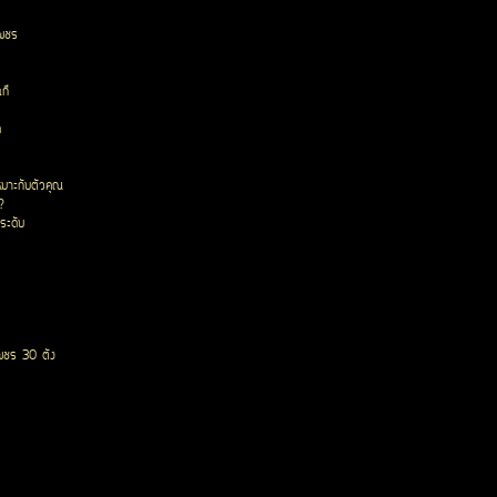
เพชร
ก๊
ด
หมาะกับตัวคุณ
?
ระดับ
พชร 30 ตัง