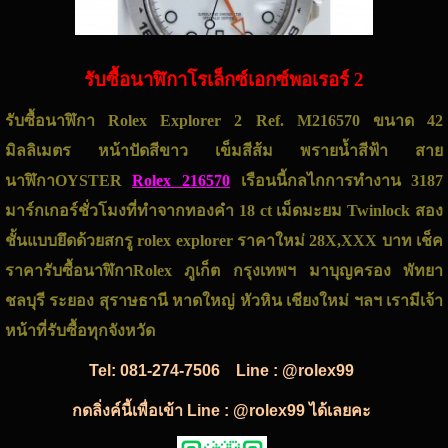
รับซื้อนาฬิกาโรเล็กซ์เอกซ์พอเรอร์ 2
รับซื้อนาฬิกา
Rolex Explorer 2 Ref. M216570 ขนาด 42
มิลลิเมตร หน้าปัดสีขาว เข็มสีส้ม พรายน้ำสีฟ้า สาย
นาฬิกาOYSTER
Rolex 216570
เรือนนี้กลไกการทำงาน 3187
มาร์กเกอร์ชั่วโมงที่ทำจากทองคำ 18 ct เม็ดมะยม Twinlock สอง
ชั้นแบบยึดด้วยสกรู rolex explorer ราคาใหม่ 28X,XXX บาท เช็ค
ราคารับซื้อนาฬิกาRolex ภูเก็ต กรุงเทพฯ มาบุญครอง พัทยา
ชลบุรี ระยอง สุราษธานี หาดใหญ่ หัวหิน เชียงใหม่ ฯลฯ เรามีเจ้า
หน้าที่รับซื้อทุกจังหวัด
Tel:
081-274-7506
Line : @rolex99
กดลิ่งค์นี้เพื่อเข้า Line : @rolex99 ได้เลยคะ