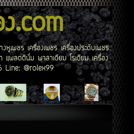
สอง.com
่างหูเพชร เครื่องเพชร เครื่องประดับเพชร
 แพลตตินั่ม พาลาเดียม โรเดียม เครื่อง
506 Line: @rolex99