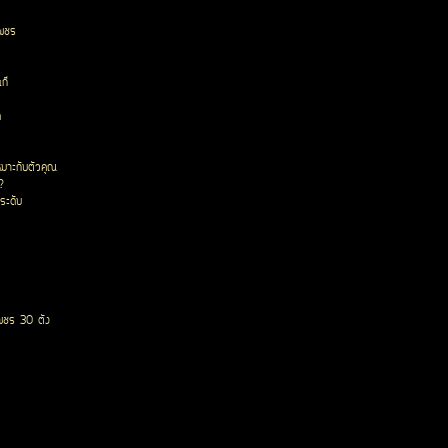
เพชร
ก๊
ด
หมาะกับตัวคุณ
?
ระดับ
พชร 30 ตัง