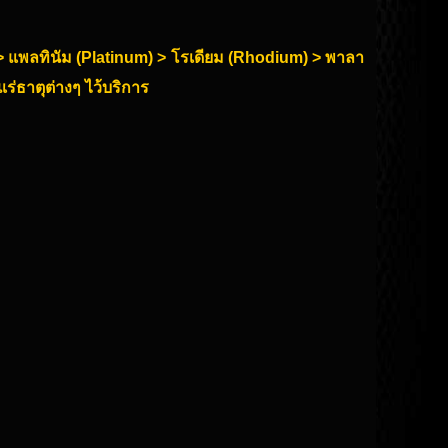
r) > แพลทินัม (Platinum) > โรเดียม (Rhodium) > พาลา
ร่ธาตุต่างๆ ไว้บริการ