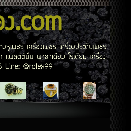
สอง.com
่างหูเพชร เครื่องเพชร เครื่องประดับเพชร
 แพลตตินั่ม พาลาเดียม โรเดียม เครื่อง
506 Line: @rolex99