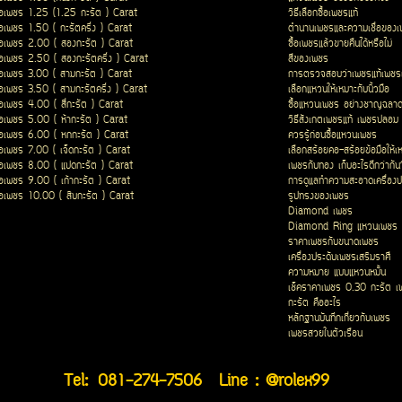
ื้อเพชร 1.25 (1.25 กะรัต ) Carat
วิธีเลือกซื้อเพชรแท้
ื้อเพชร 1.50 ( กะรัตครึ่ง ) Carat
ตำนานเพชรและความเชื่อของ
ื้อเพชร 2.00 ( สองกะรัต ) Carat
ซื้อเพชรแล้วขายคืนได้หรือไม่
ื้อเพชร 2.50 ( สองกะรัตครึ่ง ) Carat
สีของเพชร
ื้อเพชร 3.00 ( สามกะรัต ) Carat
การตรวจสอบว่าเพชรแท้เพชรเ
ื้อเพชร 3.50 ( สามกะรัตครึ่ง ) Carat
เลือกแหวนให้เหมาะกับนิ้วมือ
ื้อเพชร 4.00 ( สี่กะรัต ) Carat
ซื้อแหวนเพชร อย่างชาญฉลา
ื้อเพชร 5.00 ( ห้ากะรัต ) Carat
วิธีสังเกตเพชรแท้ เพชรปลอม
ื้อเพชร 6.00 ( หกกะรัต ) Carat
ควรรู้ก่อนซื้อแหวนเพชร
ื้อเพชร 7.00 ( เจ็ดกะรัต ) Carat
เลือกสร้อยคอ-สร้อยข้อมือให้เ
ื้อเพชร 8.00 ( แปดกะรัต ) Carat
เพชรกับทอง เก็บอะไรดีกว่ากัน
ื้อเพชร 9.00 ( เก้ากะรัต ) Carat
การดูแลทำความสะอาดเครื่องป
ื้อเพชร 10.00 ( สิบกะรัต ) Carat
รูปทรงของเพชร
Diamond เพชร
Diamond Ring แหวนเพชร
ราคาเพชรกับขนาดเพชร
เครื่องประดับเพชรเสริมราศี
ความหมาย แบบแหวนหมั้น
เช็คราคาเพชร 0.30 กะรัต เ
กะรัต คืออะไร
หลักฐานบันทึกเกี่ยวกับเพชร
เพชรสวยในตัวเรือน
Tel:
081-274-7506
Line : @rolex99