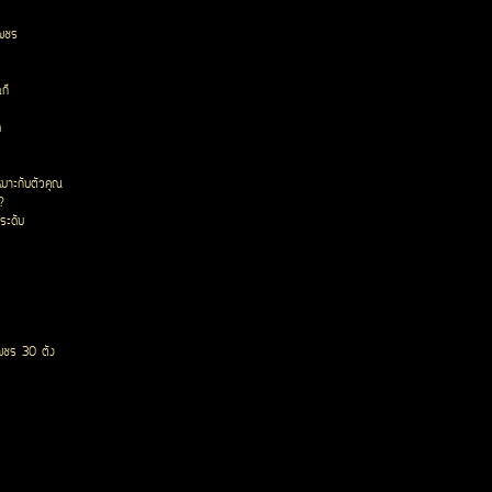
เพชร
ก๊
ด
หมาะกับตัวคุณ
?
ระดับ
พชร 30 ตัง