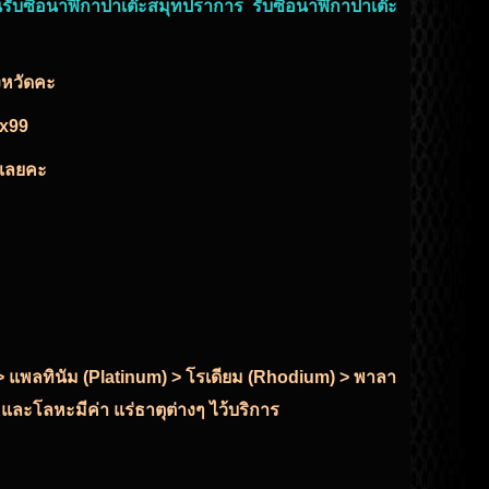
รับซื้อนาฬิกาปาเต๊ะสมุทปราการ รับซื้อนาฬิกาปาเต๊ะ
ังหวัดคะ
ex99
ด้เลยคะ
r) > แพลทินัม (Platinum) > โรเดียม (Rhodium) > พาลา
 และโลหะมีค่า แร่ธาตุต่างๆ ไว้บริการ