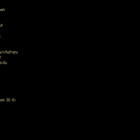
เพชร
ก๊
ด
หมาะกับตัวคุณ
?
ระดับ
พชร 30 ตัง