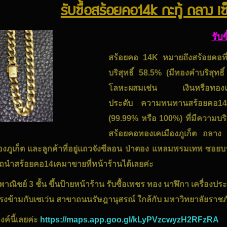
รับซื้อสร้อยคอ14k กะทู้ ถลาง เซ
รับ
สร้อยคอ 14K หมายถึงสร้อยคอที่
บริสุทธิ์ 58.5% (มีทองคำบริสุทธิ
โลหะผสมเช่น เงินหรือทองแดงเ
ประดับ ความทนทานสร้อยคอ14
(99.99% หรือ 100%) ที่มีความบริส
สร้อยคอทองเคเมืองภูเก็ต ถลาง กะท
งภูเก็ต และลูกค้าที่อยู่แถวจังซีลอน ป่าตอง แหลมพรมเทพ ซอย
ถนำสร้อยคอ14เคมาขายที่หน้าร้านได้เลยค่ะ
ณิชย์ 3 ชั้น ขึ้นป้ายหน้าร้าน รับซื้อเพชร ทอง นาฬิกา เครื่องประดั
นตรงข้ามกับเซเว่น สาขาถนนรัษฎานุสรณ์ ใกล้กับ มหาวิทยาลัยราชภั
งค์นี้เลยค่ะ
https://maps.app.goo.gl/kLyPVzcwyzH2RFzRA