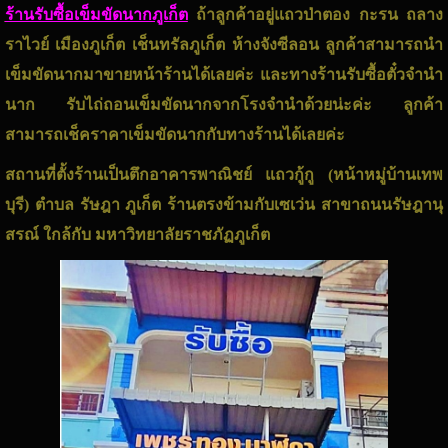
ร้านรับซื้อเข็มขัดนากภูเก็ต
ถ้าลูกค้าอยู่แถวป่าตอง กะรน ถลาง
ราไวย์ เมืองภูเก็ต เช็นทรัลภูเก็ต ห้างจังซีลอน ลูกค้าสามารถนำ
เข็มขัดนากมาขายหน้าร้านได้เลยค่ะ และทางร้านรับซื้อตั๋วจำนำ
นาก รับไถ่ถอนเข็มขัดนากจากโรงจำนำด้วยน่ะค่ะ ลูกค้า
สามารถเช็คราคาเข็มขัดนากกับทางร้านได้เลยค่ะ
สถานที่ตั้งร้านเป็นตึกอาคารพาณิชย์ แถวกู้กู (หน้าหมู่บ้านเทพ
บุรี) ตำบล รัษฎา ภูเก็ต ร้านตรงข้ามกับเซเว่น สาขาถนนรัษฎานุ
สรณ์ ใกล้กับ มหาวิทยาลัยราชภัฏภูเก็ต