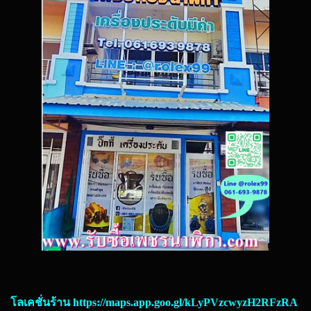
โลเคชั่นร้าน
https://maps.app.goo.gl/kLyPVzcwyzH2RFzRA