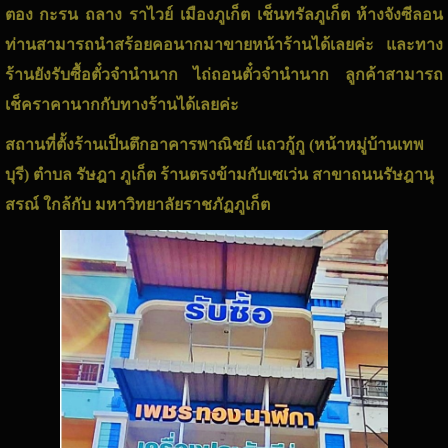
ตอง กะรน ถลาง ราไวย์ เมืองภูเก็ต เช็นทรัลภูเก็ต ห้างจังซีลอน
ท่านสามารถนำสร้อยคอนากมาขายหน้าร้านได้เลยค่ะ และทาง
ร้านยังรับซื้อตั๋วจำนำนาก ไถ่ถอนตั๋วจำนำนาก ลูกค้าสามารถ
เช็คราคานากกับทางร้านได้เลยค่ะ
สถานที่ตั้งร้านเป็นตึกอาคารพาณิชย์ แถวกู้กู (หน้าหมู่บ้านเทพ
บุรี) ตำบล รัษฎา ภูเก็ต ร้านตรงข้ามกับเซเว่น สาขาถนนรัษฎานุ
สรณ์ ใกล้กับ มหาวิทยาลัยราชภัฏภูเก็ต