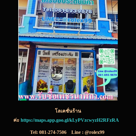
โลเคชั่นร้าน
ค่ะ
https://maps.app.goo.gl/kLyPVzcwyzH2RFzRA
Tel:
081-274-7506
Line : @rolex99