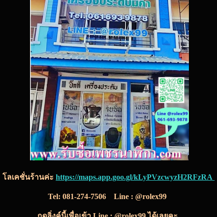
โลเคชั่นร้านค่ะ
https://maps.app.goo.gl/kLyPVzcwyzH2RFzRA
Tel:
081-274-7506
Line : @rolex99
กดลิ่งค์นี้เพื่อเข้า Line : @rolex99 ได้เลยคะ