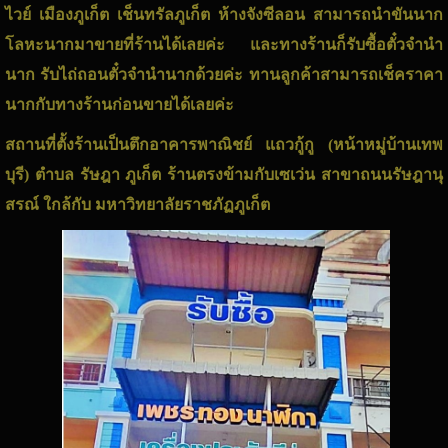
ไวย์ เมืองภูเก็ต เช็นทรัลภูเก็ต ห้างจังซีลอน สามารถนำขันนาก
โลหะนากมาขายที่ร้านได้เลยค่ะ และทางร้านก็รับซื้อตั๋วจำนำ
นาก รับไถ่ถอนตั๋วจำนำนากด้วยค่ะ ทานลูกค้าสามารถเช็คราคา
นากกับทางร้านก่อนขายได้เลยค่ะ
สถานที่ตั้งร้านเป็นตึกอาคารพาณิชย์ แถวกู้กู (หน้าหมู่บ้านเทพ
บุรี) ตำบล รัษฎา ภูเก็ต ร้านตรงข้ามกับเซเว่น สาขาถนนรัษฎานุ
สรณ์ ใกล้กับ มหาวิทยาลัยราชภัฏภูเก็ต