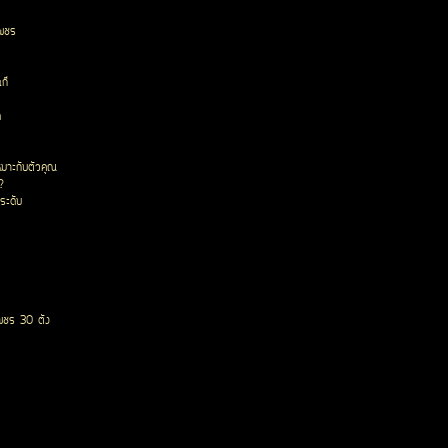
เพชร
ก๊
ด
หมาะกับตัวคุณ
?
ระดับ
พชร 30 ตัง