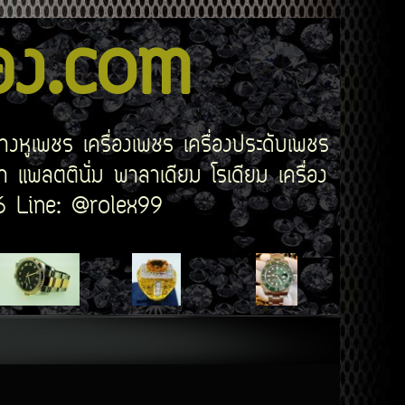
สอง.com
่างหูเพชร เครื่องเพชร เครื่องประดับเพชร
 แพลตตินั่ม พาลาเดียม โรเดียม เครื่อง
506 Line: @rolex99