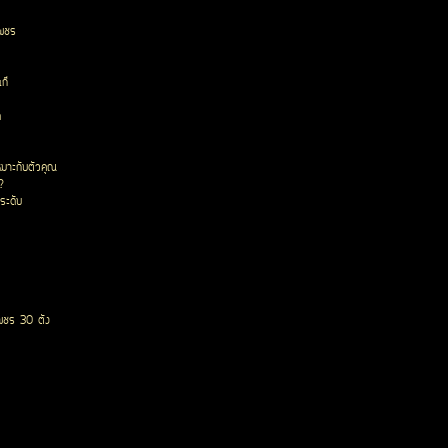
เพชร
ก๊
ด
หมาะกับตัวคุณ
?
ระดับ
พชร 30 ตัง