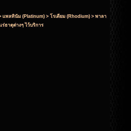
r) > แพลทินัม (Platinum) > โรเดียม (Rhodium) > พาลา
ร่ธาตุต่างๆ ไว้บริการ