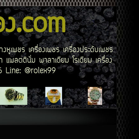
สอง.com
่างหูเพชร เครื่องเพชร เครื่องประดับเพชร
 แพลตตินั่ม พาลาเดียม โรเดียม เครื่อง
506 Line: @rolex99