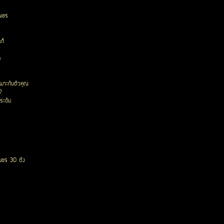
เพชร
ก๊
ด
หมาะกับตัวคุณ
?
ระดับ
พชร 30 ตัง