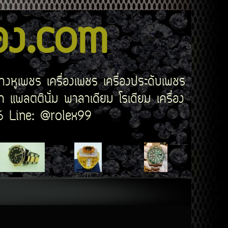
สอง.com
่างหูเพชร เครื่องเพชร เครื่องประดับเพชร
 แพลตตินั่ม พาลาเดียม โรเดียม เครื่อง
506 Line: @rolex99