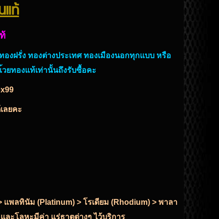
ินแท้
ท้
์ ทองฝรั่ง ทองต่างประเทศ ทองเมืองนอกทุกแบบ หรือ
้วยทองแท้เท่านั้นถึงรับซื้อคะ
ex99
ด้เลยคะ
r) > แพลทินัม (Platinum) > โรเดียม (Rhodium) > พาลา
 และโลหะมีค่า แร่ธาตุต่างๆ ไว้บริการ