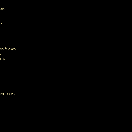
เพชร
ก๊
ด
หมาะกับตัวคุณ
?
ระดับ
พชร 30 ตัง