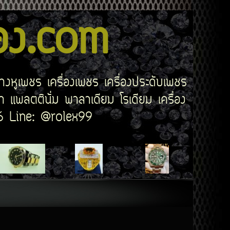
สอง.com
่างหูเพชร เครื่องเพชร เครื่องประดับเพชร
 แพลตตินั่ม พาลาเดียม โรเดียม เครื่อง
506 Line: @rolex99