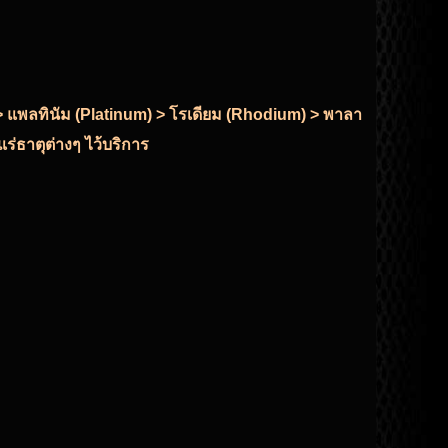
r) > แพลทินัม (Platinum) > โรเดียม (Rhodium) > พาลา
ร่ธาตุต่างๆ ไว้บริการ