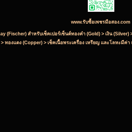
www.รับซื้อเพชรมือสอง.com
-Ray (Fischer) สำหรับเช็คเปอร์เซ็นต์ทองคำ (Gold) > เงิน (Silve
 > ทองแดง (Copper) > เช็คเนื้อพระเครื่อง เหรียญ และโลหะมีค่า แ