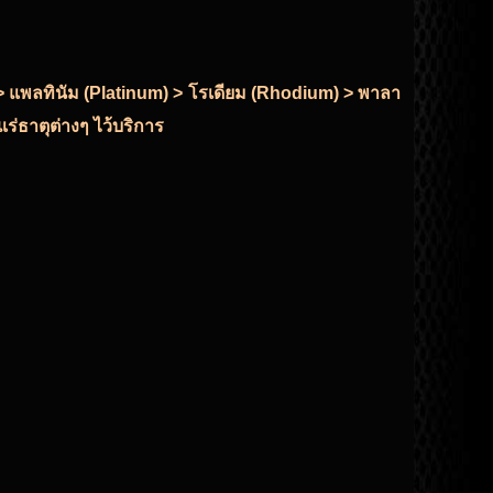
r) > แพลทินัม (Platinum) > โรเดียม (Rhodium) > พาลา
ร่ธาตุต่างๆ ไว้บริการ