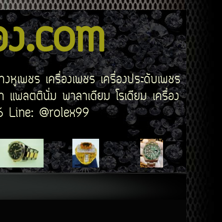
สอง.com
่างหูเพชร เครื่องเพชร เครื่องประดับเพชร
 แพลตตินั่ม พาลาเดียม โรเดียม เครื่อง
506 Line: @rolex99