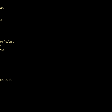
เพชร
ก๊
ด
หมาะกับตัวคุณ
?
ระดับ
พชร 30 ตัง