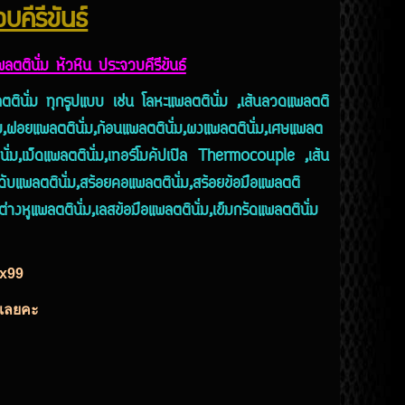
บคีรีขันธ์
แพลตตินั่ม หัวหิน ประจวบคีรีขันธ์
ตินั่ม ทุกรูปแบบ เช่น โลหะแพลตตินั่ม ,เส้นลวดแพลตติ
่ม,ฝอยแพลตตินั่ม,ก้อนแพลตตินั่ม,ผงแพลตตินั่ม,เศษแพลต
ินั่ม,เม็ดแพลตตินั่ม,เทอร์โมคัปเปิล Thermocouple ,เส้น
ดับแพลตตินั่ม,สร้อยคอแพลตตินั่ม,สร้อยข้อมือแพลตติ
ต่างหูแพลตตินั่ม,เลสข้อมือแพลตตินั่ม,เข็มกรัดแพลตตินั่ม
ex99
ด้เลยคะ