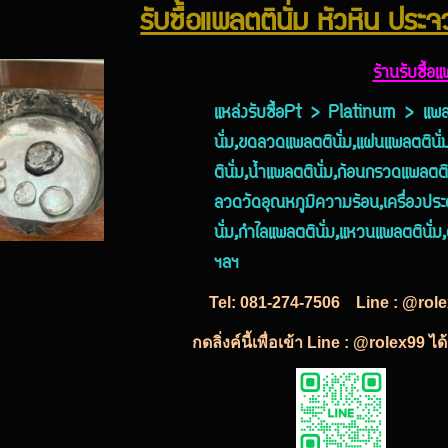
รับซื้อแพลตตินั่ม หัวหิน ประจว
ร้านรับซื้อ
แหล่งรับซื้อPt > Platinum > แพลต
นั่ม,ขดลวดแพลตตินั่ม,แผ่นแพลตตินั
ตินั่ม,น้ำแพลตตินั่ม,ก้อนกรวดแพลตต
ลวดวัดอุณหภูมิความร้อน,เครื่องประ
นั่ม,กำไลแพลตตินั่ม,แหวนแพลตตินั่ม,
ฯลฯ
Tel:
081-274-7506
Line : @rol
กดลิ่งค์นี้เพื่อเข้า Line : @rolex99 ไ