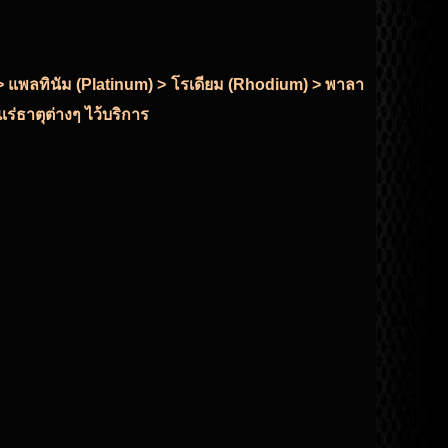
r) > แพลทินัม (Platinum) > โรเดียม (Rhodium) > พาลา
ร่ธาตุต่างๆ ไว้บริการ