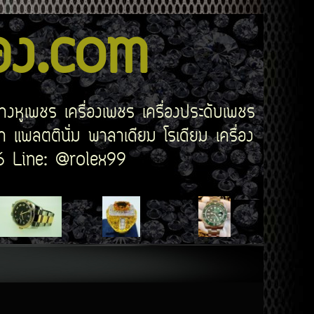
สอง.com
่างหูเพชร เครื่องเพชร เครื่องประดับเพชร
 แพลตตินั่ม พาลาเดียม โรเดียม เครื่อง
506 Line: @rolex99