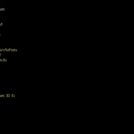
เพชร
ก๊
ด
หมาะกับตัวคุณ
?
ระดับ
พชร 30 ตัง