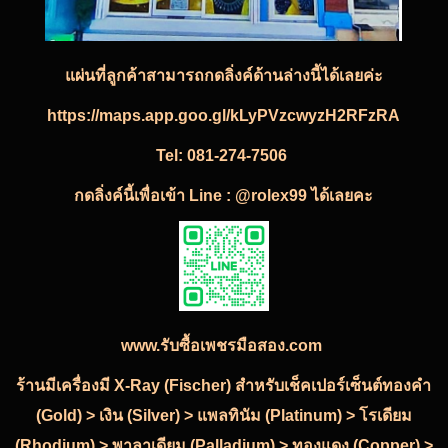
แผ่นที่ลูกค้าสามารถกดลิ่งค์ด้านล่างนี้ได้เลยค่ะ
https://maps.app.goo.gl/kLyPVzcwyzH2RFzRA
Tel:
081-274-7506
กดลิ่งค์นี้เพื่อเข้า Line : @rolex99 ได้เลยคะ
www.รับซื้อเพชรมือสอง.com
ร้านมีเครื่องมี X-Ray (Fischer) สำหรับเช็คเปอร์เซ็นต์ทองคำ
(Gold) > เงิน (Silver) > แพลทินัม (Platinum) > โรเดียม
(Rhodium) > พาลาเดียม (Palladium) > ทองแดง (Copper) >