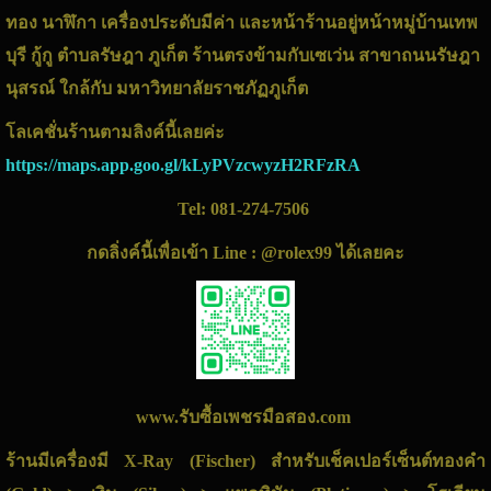
ทอง นาฬิกา เครื่องประดับมีค่า และหน้าร้านอยู่หน้าหมู่บ้านเทพ
บุรี กู้กู ตำบลรัษฎา ภูเก็ต ร้านตรงข้ามกับเซเว่น สาขาถนนรัษฎา
นุสรณ์ ใกล้กับ มหาวิทยาลัยราชภัฏภูเก็ต
โลเคชั่นร้านตามลิงค์นี้เลยค่ะ
https://maps.app.goo.gl/kLyPVzcwyzH2RFzRA
Tel:
081-274-7506
กดลิ่งค์นี้เพื่อเข้า Line : @rolex99 ได้เลยคะ
www.รับซื้อเพชรมือสอง.com
ร้านมีเครื่องมี X-Ray (Fischer) สำหรับเช็คเปอร์เซ็นต์ทองคำ