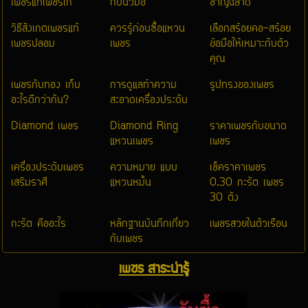
เพชรแท้เพชรเก๊
กับนิ้วมือ
ชาญฉลาด
วิธีสังเกตเพชรแท้
ควรรู้ก่อนซื้อแหวน
เลือกสร้อยคอ-สร้อย
เพชรปลอม
เพชร
ข้อมือให้เหมาะกับตัว
คุณ
เพชรกับทอง เก็บ
การดูแลทำความ
รูปทรงของเพชร
อะไรดีกว่ากัน?
สะอาดเครื่องประดับ
Diamond เพชร
Diamond Ring
ราคาเพชรกับขนาด
แหวนเพชร
เพชร
เครื่องประดับเพชร
ความหมาย แบบ
เช็คราคาเพชร
เสริมราศี
แหวนหมั้น
0.30 กะรัต เพชร
30 ตัง
กะรัต คืออะไร
หลักฐานบันทึกเกี่ยว
เพชรสวยในตัวเรือน
กับเพชร
เพชร สาระน่ารู้